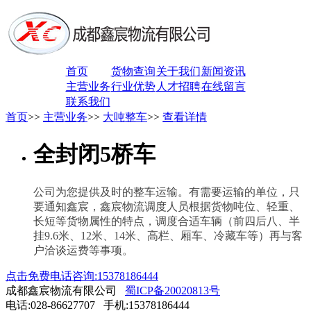
首页
货物查询
关于我们
新闻资讯
主营业务
行业优势
人才招聘
在线留言
联系我们
首页
>>
主营业务
>>
大吨整车
>>
查看详情
全封闭5桥车
公司为您提供及时的整车运输。有需要运输的单位，只
要通知鑫宸，鑫宸
物流调度人员根据货物吨位、轻重、
长短等货物属性的特点，调度合适车辆（前四后八、半
挂9.6米、12米、14米、高栏、厢车、冷藏车等）再与客
户洽谈运费等事项。
点击免费电话咨询:15378186444
成都鑫宸物流有限公司
蜀ICP备20020813号
电话:028-86627707 手机:15378186444